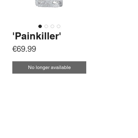
'Painkiller'
Price
€69.99
No longer available
Dutch
pil strip
Chinese Simplified
药条
Arabic
شريط حبوب منع الحمل
French
bande de pilule